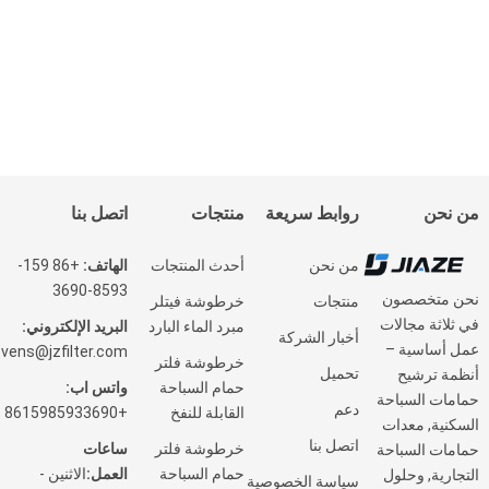
من نحن
روابط سريعة
منتجات
اتصل بنا
من نحن
أحدث المنتجات
الهاتف:
+86 159-
8593-3690
نحن متخصصون
منتجات
خرطوشة فيتلر
في ثلاثة مجالات
مبرد الماء البارد
البريد الإلكتروني:
أخبار الشركة
عمل أساسية –
vens@jzfilter.com
خرطوشة فلتر
تحميل
أنظمة ترشيح
حمام السباحة
واتس اب:
حمامات السباحة
دعم
القابلة للنفخ
+8615985933690
السكنية, معدات
اتصل بنا
خرطوشة فلتر
ساعات
حمامات السباحة
حمام السباحة
العمل:
الاثنين -
التجارية, وحلول
سياسة الخصوصية