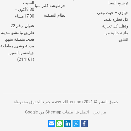
السبت
ترشيح السبا.
خرطوشة فلتر سبا
8:30أكون –
جيازي – حيث تبقى
نظام التصفية
17:30مساء
كل قطرة نقية,
عنوان
: رقم 22,
وتظل كل تجربة
طريق تيانتشو, مدينة
مائية خالية من
هدى, منطقة بينهو,
القلق.
مدينة وشى, مقاطعة
جيانغسو, الصين
(214161)
حقوق النشر © 2021
www.jzfilter.com
جميع الحقوق محفوظة.
من نحن
اتصل بنا
ملفات Sitemap من Google