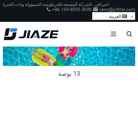
احترافي , الشركة المصنعة للخرطوشة المسؤولة وذات الخبرة
+86-159-8593-3690
vens@jzfilter.com
العربية
13 بوصة