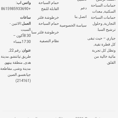
حمام السباحة
واتس اب:
حمامات السباحة
دعم
القابلة للنفخ
+8615985933690
السكنية, معدات
اتصل بنا
خرطوشة فلتر
ساعات
حمامات السباحة
حمام السباحة
العمل:
الاثنين -
التجارية, وحلول
سياسة الخصوصية
السبت
ترشيح السبا.
خرطوشة فلتر سبا
8:30أكون –
جيازي – حيث تبقى
نظام التصفية
17:30مساء
كل قطرة نقية,
عنوان
: رقم 22,
وتظل كل تجربة
طريق تيانتشو, مدينة
مائية خالية من
هدى, منطقة بينهو,
القلق.
مدينة وشى, مقاطعة
جيانغسو, الصين
(214161)