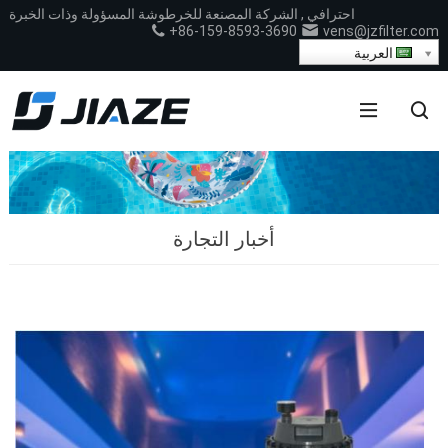
احترافي , الشركة المصنعة للخرطوشة المسؤولة وذات الخبرة
+86-159-8593-3690
vens@jzfilter.com
العربية
أخبار التجارة