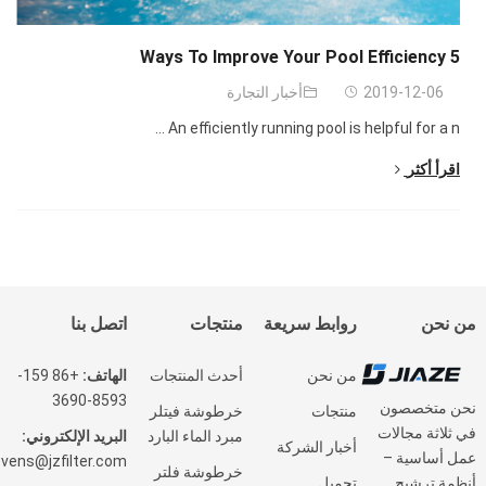
Ways To Improve Your Pool Efficiency
5
2019-12-06
أخبار التجارة
...
An efficiently running pool is helpful for a n
اقرأ أكثر
من نحن
روابط سريعة
منتجات
اتصل بنا
من نحن
أحدث المنتجات
الهاتف:
+86 159-
8593-3690
نحن متخصصون
منتجات
خرطوشة فيتلر
في ثلاثة مجالات
مبرد الماء البارد
البريد الإلكتروني:
أخبار الشركة
عمل أساسية –
vens@jzfilter.com
خرطوشة فلتر
تحميل
أنظمة ترشيح